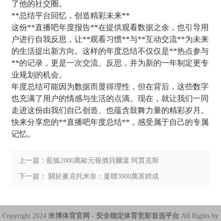
了他的社交圈。
**总结平台回忆，创造精彩未来**
这份**直播吧年度报告**在提供观看数据之余，也引导用
户进行自我反思，让**观看习惯**与**互动交流**为未来
的生活提出新方向。这样的年度总结不仅仅是**热点参与
**的记录，更是一次交流、反思，并为新的一年制定更专
业规划的机会。
年度总结可能因为数据而显得理性，但在背后，这些数字
也充满了用户的情感与生活的点滴。现在，就让我们一同
走进这份由我们自己创造、也蕴含鼓舞力量的精彩岁月。
快来分享您的**直播吧年度总结**，感受属于自己的专属
记忆。
上一篇：藍狐2000萬歐元報價貝爾溫 阿賈克斯
心有高遠.
下一篇： 關於麥克托米奈：曼聯3000萬英鎊成
交可能.
Copyright 2024
米博体育官网 - 安全稳定体育竞彩首选平台
All Rights by