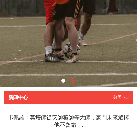
新闻中心
分类
卡佩羅：莫塔師從安帥穆帥等大師，豪門未來選擇
他不會錯！.