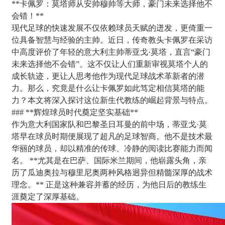
**卡佩罗：莫塔师从安帅穆帅等大师，豪门未来选择他不
会错！**
现代足球的快速发展不仅依赖球员天赋的迸发，更倚重一
位具备智慧与经验的主帅。近日，传奇教头卡佩罗在采访
中高度评价了年轻的意大利主帅蒂亚戈·莫塔，直言“豪门
未来选择他不会错”。这不仅让人们重新审视莫塔个人的
成长轨迹，更让人思考他作为现代足球战术革新者的潜
力。那么，究竟是什么让卡佩罗如此笃定相信莫塔的能
力？本文将深入探讨这位新生代教练的崛起背景与特点。
### **辉煌球员时代奠定坚实基础**
作为意大利国家队和巴黎圣日耳曼的前中场，蒂亚戈·莫
塔早在球员时期便展现了超凡的足球智商。他不是技术最
华丽的球员，却以精准的传球、冷静的阅读比赛能力而闻
名。 **尤其是在巴萨、国际米兰期间，他崭露头角，亲
历了瓜迪奥拉与穆里尼奥两种风格迥异但精髓深厚的战术
理念。** 正是这种兼容并蓄的经历，为他日后的教练生
涯奠定了深厚基础。