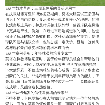
### **战术革新：三后卫体系的灵活运用**
在执教斯佩齐亚和博洛尼亚期间，莫塔大胆尝试三后卫与
四后卫的自由切换，显示出对于战术多样化的理解。他擅
长观察场上局势，并及时调整球队阵型，使得球队在风格
上更具适应性。例如，在通过重用边翼进攻的同时，他也
保证了后场防线的高效衔接。这种动态部署的能力，使得
球队即便与强队交锋，也能占据一定优势。显然，这种风
格与现代豪门求变求稳的需求不谋而合。
### **案例分析：年轻球员的培养专家**
莫塔在执教博洛尼亚时，善于给年轻球员机会并帮助他们
快速成长。例如，22岁的中场尤索夫·巴洛在莫塔的指导
下大放异彩，不仅成为球队的核心成员，还吸引了多家欧
洲豪门的关注。**这种善于发掘年轻球员潜力的能力，正
是现代豪门最希望教练具备的特质之一**——既能保证竞
技成绩，又能创造长远价值。
### **从卡佩罗的信任看莫塔的未来**
不得不提，卡佩罗极少在人前如此坚定地为一位年轻教练
背书，而他对莫塔的评价可见一斑。而豪门对寻觅教头的