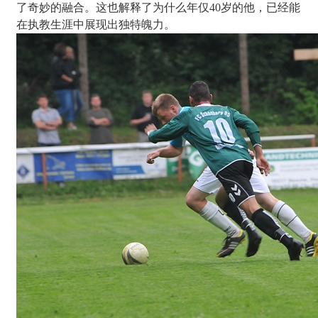
了奇妙的融合。这也解释了为什么年仅40岁的他，已经能
在执教生涯中展现出独特魄力。