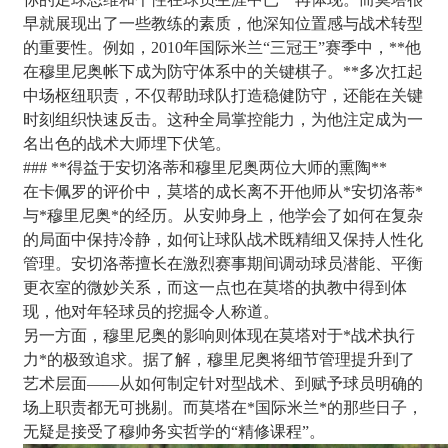
早就展现出了一些教练的素质，他深知位置感与战术转型
的重要性。例如，2010年国际米兰“三冠王”赛季中，**他
在穆里尼奥帐下成为防守体系中的关键棋子。**多次扛起
中场枢纽职责，不仅帮助球队打造稳健防守，还能在关键
时刻组织快速反击。这种全局掌控能力，为他注定成为一
名出色的战术大师埋下伏笔。
### **得益于安切洛蒂和穆里尼奥两位大师的熏陶**
在卡佩罗的评价中，莫塔的成长离不开他师从*安切洛蒂*
与*穆里尼奥*的经历。从安帅身上，他学会了如何在复杂
的局面中保持冷静，如何让球队战术既精细又保持人性化
管理。安切洛蒂擅长在激烈赛事期间调动球员潜能、平衡
更衣室的微妙关系，而这一点也在莫塔的执教中得到体
现，他对年轻球员的挖掘令人称道。
另一方面，穆里尼奥的影响则体现在莫塔对于*战术执行
力*的极致追求。据了解，穆里尼奥将细节管理提升到了
艺术层面——从如何制定针对型战术、到赋予球员明确的
场上职责都无可挑剔。而莫塔在*国际米兰*的那些日子，
无疑是接受了穆帅务实哲学的“精修课程”。