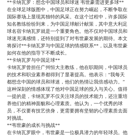
**卡纳瓦罗：想念中国球员和球迷 韦世豪需进更多球**
在全球足球版图中，中国足球正在努力崛起，不断争取在
国际赛场上显现其独特的风采。在这个过程中，许多国际
知名教练纷纷到来，为中国足球献计献策，其中意大利足
球名宿卡纳瓦罗就是一个重要角色。他不仅对中国球员和
球迷充满感情，还特别提到了对韦世豪发展的期待。本文
将探讨**卡纳瓦罗与中国足球的情感联系**，以及韦世豪
如何在他的指导下不断成长。
**卡纳瓦罗与中国足球**
卡纳瓦罗曾担任广州恒大主教练，他在职期间，中国球员
的技术和职业素养都得到了显著提高。他表示：“我每天
都想念中国的球员和球迷，他们的热情让我倍感动力。”
这种深刻的情感体现了他对中国足球的投入与关心。值得
一提的是，卡纳瓦罗不仅关注球员的技术能力，还注重培
养他们的精神面貌和心理素质。他认为，一个优秀的球
员，不仅要有技艺傍身，更需要拥有坚韧的心理素质去面
对挑战。
**韦世豪的成长与挑战**
在卡纳瓦罗眼中，韦世豪是一位极具潜力的年轻球员。他