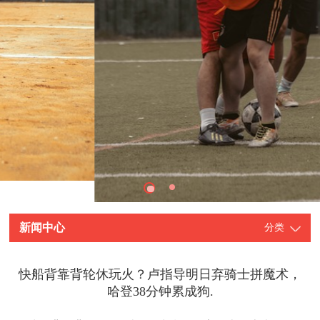
新闻中心
分类
快船背靠背轮休玩火？卢指导明日弃骑士拼魔术，
哈登38分钟累成狗.