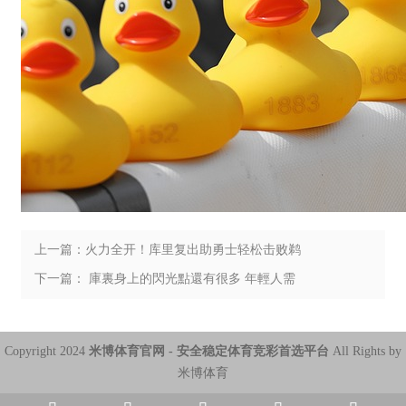
上一篇：火力全开！库里复出助勇士轻松击败鹈
鹕，全力追赶快船.
下一篇： 庫裏身上的閃光點還有很多 年輕人需
以全面的學習視角去理解“庫化”.
Copyright 2024
米博体育官网 - 安全稳定体育竞彩首选平台
All Rights by
米博体育