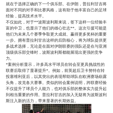
就在于选择正确的下一个俱乐部。在伊朗，普拉利甘吉将
面对不同的对手和比赛风格，这有助于他丰富自己的足球
经验，提高技术水平。
不仅如此，对于**波斯波利斯来说，签下这样一位经验丰
富的中卫，也显示了他们的雄心壮志**。这次引援可能是
他们为未来几个赛季争取更大成就、赢得更多奖杯的重要
一步。拥有普拉利甘吉这样的后防核心，将为球队提供更
多战术选择，无论是在面对伊朗联赛的强队还是在与亚洲
顶级俱乐部交锋时，波斯波利斯都能展现出更强的竞争
力。
*案例分析显示，许多高水平球员在转会至更具挑战性的
联赛后取得了显著提升*。例如，前英超后卫卡努特在转
投塞维利亚后，以其突出的表现帮助球队在欧洲赛场崭露
头角，攻克各大赛事。类似的转会案例说明，跨联赛经验
不仅提升了球员个人能力，也对俱乐部的整体实力提升起
到相当重要的作用。普拉利甘吉的加入无疑将为波斯波利
斯注入新的活力，带来显著的长期效益。