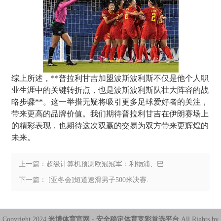
综上所述，**普拉利甘吉加盟波斯波利斯不仅是他个人职
业生涯中的关键转折点，也是波斯波利斯队壮大阵容的战
略步骤**。这一举措无疑将吸引更多足球爱好者的关注，
带来更高的品牌价值。我们期待普拉利甘吉在伊朗赛场上
的精彩表现，也期待这次双赢的交易为双方带来更辉煌的
未来。
上一篇：超级计算机预测欧冠冠军：利物浦、巴
萨、阿森纳概率前三.
下一篇： [亚冬会]短道速滑男子500米决赛.
Copyright 2024
米博体育官网 - 安全稳定体育竞彩首选平台
All Rights by