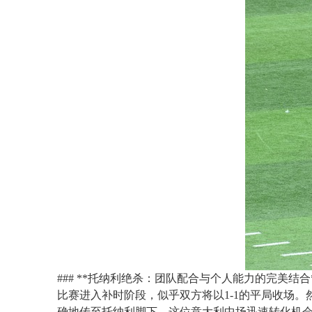
### **托纳利绝杀：团队配合与个人能力的完美结合
比赛进入补时阶段，似乎双方将以1-1的平局收场。
确地传至托纳利脚下。这位意大利中场迅速转化机