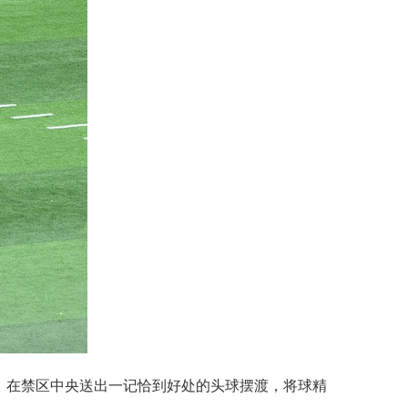
后，在禁区中央送出一记恰到好处的头球摆渡，将球精