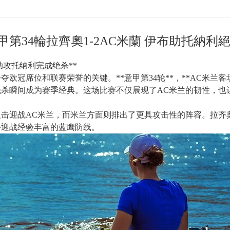
甲第34輪拉齊奧1-2AC米蘭 伊布助托納利絕
布助攻托纳利完成绝杀**
冠席位和联赛荣誉的关键。**意甲第34轮**，**AC米兰客
杀瞬间成为赛季经典。这场比赛不仅展现了AC米兰的韧性，也
击迎战AC米兰，而米兰方面则排出了更具攻击性的阵容。拉齐
鲁迎战经验丰富的蓝鹰防线。