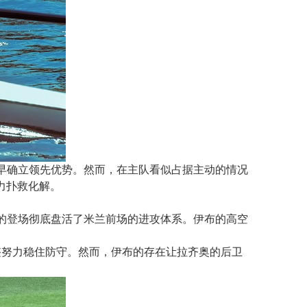
早早确立领先优势。然而，在主队看似占据主动的情况
力扑救化解。
名老将的登场彻底盘活了米兰前场的进攻体系。伊布的高空
整努力稳住防守。然而，伊布的存在让拉齐奥的后卫