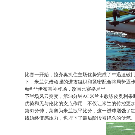
比赛一开始，拉齐奥抓住主场优势完成了**迅速破
下，米兰凭借顽强的进攻组织和紧密配合将局势逐步
### **伊布替补登场，改写比赛格局**
下半场风云突变，第58分钟AC米兰主教练皮奥利果断换
优势和无与伦比的支点作用，不仅让米兰的传控更
第61分钟，莱奥为米兰扳平比分，这一进球增强了
线始终倍感压力，也埋下了最后阶段被绝杀的伏笔