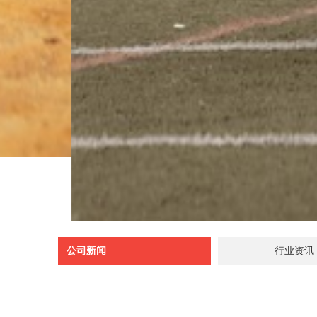
公司新闻
行业资讯