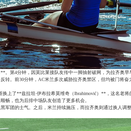
门**。第4分钟，因莫比莱接队友传中一脚抽射破网，为拉齐奥
反转。前30分钟，AC米兰多次威胁拉齐奥禁区，但均被门将奋
上了**兹拉坦·伊布拉希莫维奇（Ibrahimović）**，这
加顺畅，也为后排中场队友创造了更多机会。
红黑军团的士气。之后，米兰持续施压，而拉齐奥则通过换人调
。