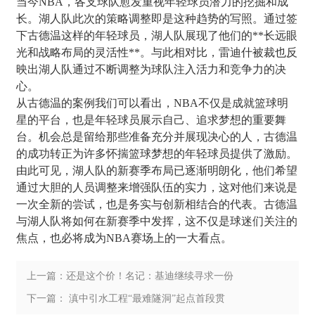
当今NBA，各支球队愈发重视年轻球员潜力的挖掘和成
长。湖人队此次的策略调整即是这种趋势的写照。通过签
下古德温这样的年轻球员，湖人队展现了他们的**长远眼
光和战略布局的灵活性**。与此相对比，雷迪什被裁也反
映出湖人队通过不断调整为球队注入活力和竞争力的决
心。
从古德温的案例我们可以看出，NBA不仅是成就篮球明
星的平台，也是年轻球员展示自己、追求梦想的重要舞
台。机会总是留给那些准备充分并展现决心的人，古德温
的成功转正为许多怀揣篮球梦想的年轻球员提供了激励。
由此可见，湖人队的新赛季布局已逐渐明朗化，他们希望
通过大胆的人员调整来增强队伍的实力，这对他们来说是
一次全新的尝试，也是务实与创新相结合的代表。古德温
与湖人队将如何在新赛季中发挥，这不仅是球迷们关注的
焦点，也必将成为NBA赛场上的一大看点。
上一篇：还是这个价！名记：基迪继续寻求一份
年薪超3000万的多年合同.
下一篇： 滇中引水工程“最难隧洞”起点首段贯