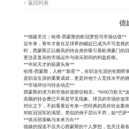
< 返回列表
德
**德媒关注：哈维·西蒙斯的欧冠梦想与市场估值**
近年来，青年才俊在足球界的崛起已成为不可忽视的趋
时，西蒙斯正以极高的转会身价吸引着欧洲豪门的目
更涉及复杂的市场运作与俱乐部间的利益权衡。
**年轻天才的崭露头角**
哈维·西蒙斯，人称*“新星”*，在职业生涯的初
是职业生涯的重要成就，更是对他个人竞技水平的
**市场评估与转会动态**
西蒙斯的潜力和市场价值密切相关。*8000万欧
高额的转会费已不再是罕见现象。球员的市场价值
对比之下，不妨看看近年来一些经典的高价转会案例
对欧冠冠军的渴望。类似的例子层出不穷，如*巴萨*
**俱乐部策略与未来方向**
德媒的报道不仅关心西蒙斯的个人梦想，也关注着