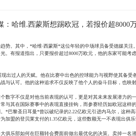
媒：哈维.西蒙斯想踢欧冠，若报价超8000万
势。其中，*哈维·西蒙斯*这位年轻的中场球员备受德媒关注。
光。有报道指出，只要报价超过8000万欧元，他的东家可能考
期即展现出过人的天赋。他在比赛中出色的控球能力与视野使其备
挑战与认可。他的这种追求不仅反映了他个人的奋斗目标，也映
元*这个数字不仅是对他当前表现的认可，更是对其未来发展潜力
常常与其在国际赛事中的表现直接挂钩，而参赛经历如欧冠这样
。*巴黎圣日耳曼*曾以破纪录的2.22亿欧元引进内马尔，这种
为加盟的登贝莱支付的1.35亿欧元，这些数额无一不表现出俱
各大俱乐部如何在巨额转会费面前做出最优化的决策。卖掉一名