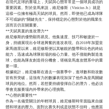
在現代足球的賽場上，天賦與心態常常是一個球員成功的
重要因素。對於皇馬來說，維尼修斯（Vinicius Jr.）就是
這樣一位擁有極高天賦的球員。然而，即便他已成為球隊
不可或缺的“關鍵先生”，保持穩定的心態對於他的職業生
涯而言仍至關重要。
**天賦異稟的進攻潛力**
維尼修斯的優勢顯而易見。他集速度、技巧和敏捷於一
身，持續展現出令球迷興奮的進攻表現。自2018年加盟皇
家馬德里以來，維尼修斯便以其敏銳的盤帶和出色的終結
能力，迅速成為球隊前場的核心力量。他不僅能夠製造進
球，也能為隊友創造得分機會，堪稱皇馬進攻體系中的重
要一環。
根據統計，維尼修斯在過去一個賽季中，進球數和助攻數
皆有所突破，這強有力的數據表現加深了他作為皇馬關鍵
球員的地位。然而，若想要持續發揮自己的潛力，他必須
學會克服賽場內外帶來的心理挑戰。
**心態的重要性**
作為一名備受關注的年輕球員，維尼修斯時常面臨來自媒
體和球迷的壓力。面對比賽失利或是狀態不佳時，他應當