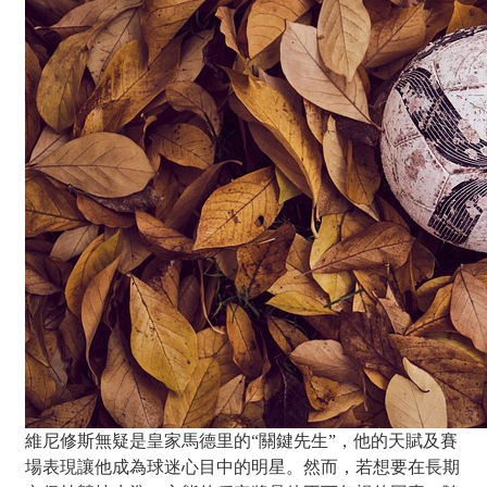
維尼修斯無疑是皇家馬德里的“關鍵先生”，他的天賦及賽
場表現讓他成為球迷心目中的明星。然而，若想要在長期