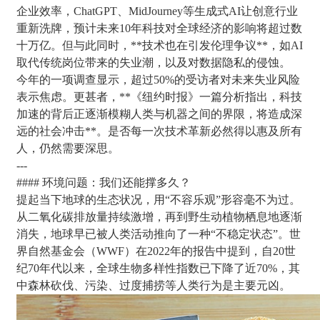
企业效率，ChatGPT、MidJourney等生成式AI让创意行业
重新洗牌，预计未来10年科技对全球经济的影响将超过数
十万亿。但与此同时，**技术也在引发伦理争议**，如AI
取代传统岗位带来的失业潮，以及对数据隐私的侵蚀。
今年的一项调查显示，超过50%的受访者对未来失业风险
表示焦虑。更甚者，**《纽约时报》一篇分析指出，科技
加速的背后正逐渐模糊人类与机器之间的界限，将造成深
远的社会冲击**。是否每一次技术革新必然得以惠及所有
人，仍然需要深思。
---
#### 环境问题：我们还能撑多久？
提起当下地球的生态状况，用“不容乐观”形容毫不为过。
从二氧化碳排放量持续激增，再到野生动植物栖息地逐渐
消失，地球早已被人类活动推向了一种“不稳定状态”。世
界自然基金会（WWF）在2022年的报告中提到，自20世
纪70年代以来，全球生物多样性指数已下降了近70%，其
中森林砍伐、污染、过度捕捞等人类行为是主要元凶。