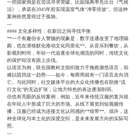
一些国家倒是在尝试寻求突破。比如瑞典率先出台《气候
法》，承诺在2045年前实现温室气体“净零排放”。但这种
案例依然显得过于孤独。
---
#### 文化多样性：在新旧之间寻找平衡
**一个有趣但令人警惕的现象是，数字连通改变了地理隔
阂，也在潜移默化推动文化同质化**。从音乐到餐饮，从
影视到时尚，年轻一代追逐全球化潮流的同时，传统文化
的保护却没有跟上步伐。
以语言为例，联合国教科文组织致力于挽救濒危语言，却
难以阻挡这一趋势——如今，每两周就有一门语言走向消
亡。与此同时，社交媒体平台的大众化传播也在助推“流
行文化”的无边扩张，让地方特色的表达逐渐削弱。
但也有亮眼的反转案例，例如，近年来传统汉服的复兴就
在年轻人中形成了巨大的市场。从线下展览到短视频传
播，汉服已经成为连接文化认同感的**纽带**。或许，这
种全球化与本土化的深度交织，是未来发展方向的实际写
照。
---