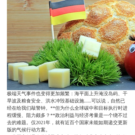
极端天气事件也变得更加频繁：海平面上升淹没岛屿、干
旱波及粮食安全、洪水冲毁基础设施......可以说，自然已
经在给我们敲警钟。**但为什么全球碳中和目标执行时进
程缓慢、阻力颇多？**政治利益与经济考量是一个绕不过
去的难题。仅2021年，就有近百个国家未能如期递交更新
版的气候行动方案。