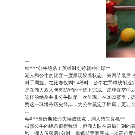
---
### **公牛绝杀！英雄时刻铸就神仙球**
湖人和公牛的比赛一度呈现胶着状态。第四节最后1
对手周旋。在比赛仅剩7.4秒时，公牛在罚球线附近
是在湖人双人包夹防守的干扰下完成。皮球在空中划过
这样的绝杀并非公牛队第一次呈现。在2022赛季
赞这一球堪称历史经典，为公牛奠定了胜局，更让
---
### **詹姆斯致命失误成焦点，湖人错失良机**
虽然公牛的绝杀值得称道，但湖人队在最后时刻的表
秒，湖人仅落后1分时，詹姆斯意图完成一次高难度