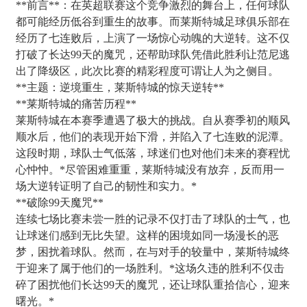
**前言**：在英超联赛这个竞争激烈的舞台上，任何球队
都可能经历低谷到重生的故事。而莱斯特城足球俱乐部在
经历了七连败后，上演了一场惊心动魄的大逆转。这不仅
打破了长达99天的魔咒，还帮助球队凭借此胜利让范尼逃
出了降级区，此次比赛的精彩程度可谓让人为之侧目。
**主题：逆境重生，莱斯特城的惊天逆转**
**莱斯特城的痛苦历程**
莱斯特城在本赛季遭遇了极大的挑战。自从赛季初的顺风
顺水后，他们的表现开始下滑，并陷入了七连败的泥潭。
这段时期，球队士气低落，球迷们也对他们未来的赛程忧
心忡忡。*尽管困难重重，莱斯特城没有放弃，反而用一
场大逆转证明了自己的韧性和实力。*
**破除99天魔咒**
连续七场比赛未尝一胜的记录不仅打击了球队的士气，也
让球迷们感到无比失望。这样的困境如同一场漫长的恶
梦，困扰着球队。然而，在与对手的较量中，莱斯特城终
于迎来了属于他们的一场胜利。*这场久违的胜利不仅击
碎了困扰他们长达99天的魔咒，还让球队重拾信心，迎来
曙光。*