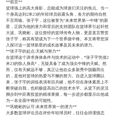
**前言**
篮球场上的高大身影，总能成为球迷们关注的焦点。当一
个身高达到2米23的年轻球员崭露头角，各方的期待自然
不言而喻。张子宇，这位被誉为“未来世界第一中锋”的新
星，正因为他的潜力和背后的支持团队在篮球界引起轩然
大波。巩晓彬，这位曾经的篮球传奇人物，更是直言赞赏
张子宇，称其有望成为下一个世界级中锋。本文将带您深
入探讨这一篮球新星的成长故事及其未来的潜力。
**张子宇的起点:天赋与努力**
在篮球这个讲求身体条件与技术的运动中，*张子宇凭借2
米23的惊人身高*，无疑具备了成为顶尖中锋的天赋。然
而，仅有天赋远不够，真正让他在众多新秀中脱颖而出
的，是他对篮球的热爱与不懈的努力。自进入篮球圈以
来，张子宇的训练表演有目共睹，他不但在身体素质上不
断突破自我，也积极提高自己的技术水平。从篮下的灵活
脚步到中距离投篮的精准掌握，每一步进步都显示出他成
为一名全面中锋的可能性。
**巩晓彬的认可:未来世界第一的潜力**
大多数篮球评论员在评价年轻球员时，往往会持谨慎态