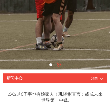
新闻中心
分类
2米23张子宇也有娘家人！巩晓彬直言：或成未来
世界第一中锋.