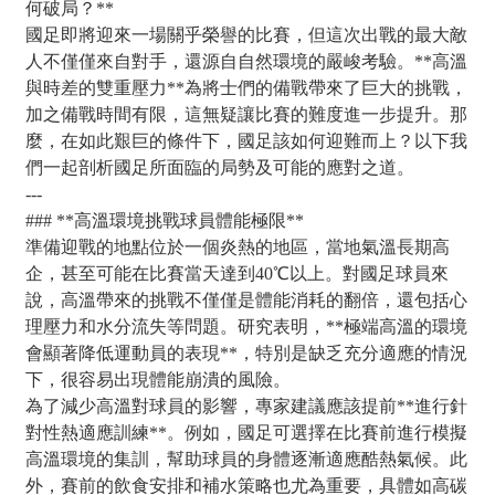
何破局？**
國足即將迎來一場關乎榮譽的比賽，但這次出戰的最大敵
人不僅僅來自對手，還源自自然環境的嚴峻考驗。**高溫
與時差的雙重壓力**為將士們的備戰帶來了巨大的挑戰，
加之備戰時間有限，這無疑讓比賽的難度進一步提升。那
麼，在如此艱巨的條件下，國足該如何迎難而上？以下我
們一起剖析國足所面臨的局勢及可能的應對之道。
---
### **高溫環境挑戰球員體能極限**
準備迎戰的地點位於一個炎熱的地區，當地氣溫長期高
企，甚至可能在比賽當天達到40℃以上。對國足球員來
說，高溫帶來的挑戰不僅僅是體能消耗的翻倍，還包括心
理壓力和水分流失等問題。研究表明，**極端高溫的環境
會顯著降低運動員的表現**，特別是缺乏充分適應的情況
下，很容易出現體能崩潰的風險。
為了減少高溫對球員的影響，專家建議應該提前**進行針
對性熱適應訓練**。例如，國足可選擇在比賽前進行模擬
高溫環境的集訓，幫助球員的身體逐漸適應酷熱氣候。此
外，賽前的飲食安排和補水策略也尤為重要，具體如高碳