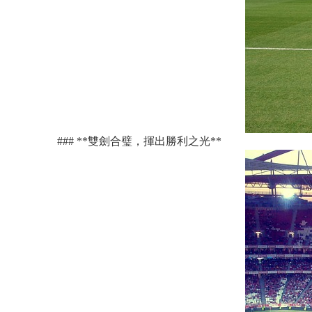
### **雙劍合璧，揮出勝利之光**