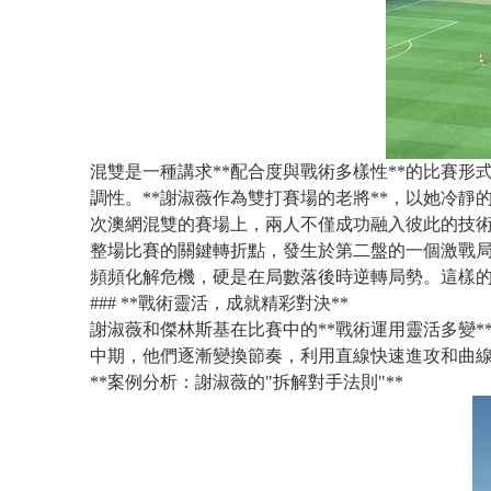
混雙是一種講求**配合度與戰術多樣性**的比賽
調性。**謝淑薇作為雙打賽場的老將**，以她冷靜
次澳網混雙的賽場上，兩人不僅成功融入彼此的技
整場比賽的關鍵轉折點，發生於第二盤的一個激戰局。
頻頻化解危機，硬是在局數落後時逆轉局勢。這樣
### **戰術靈活，成就精彩對決**
謝淑薇和傑林斯基在比賽中的**戰術運用靈活多變
中期，他們逐漸變換節奏，利用直線快速進攻和曲
**案例分析：謝淑薇的"拆解對手法則"**