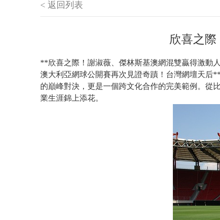
< 返回列表
欣喜之際
**欣喜之際！謝淑薇、傑林斯基澳網混雙贏得激動人
澳大利亞網球公開賽再次見證奇蹟！台灣網壇天后**
的巔峰對決，更是一個跨文化合作的完美範例。從
業生涯錦上添花。