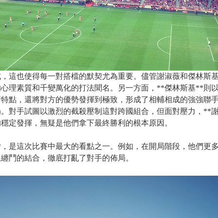
形式，這也使得每一對搭檔的默契尤為重要。儘管謝淑薇和傑林斯
的心理素質和千變萬化的打法聞名。另一方面，**傑林斯基**
術特點，還將對方的優勢發揮到極致，形成了相輔相成的強強聯
對手試圖以激烈的截殺壓制這對跨國組合，但面對壓力，**謝淑
的穩定發揮，無疑是他們拿下最終勝利的根本原因。
**，是這次比賽中最大的看點之一。例如，在開局階段，他們更
線纏鬥的結合，徹底打亂了對手的佈局。