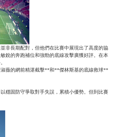
基並非長期配對，但他們在比賽中展現出了高度的協
則以敏銳的奔跑補位和強勁的底線攻擊廣獲好評。在本
手。
薇的網前精湛截擊**和**傑林斯基的底線救球**
多以穩固防守爭取對手失誤，累積小優勢。但到比賽