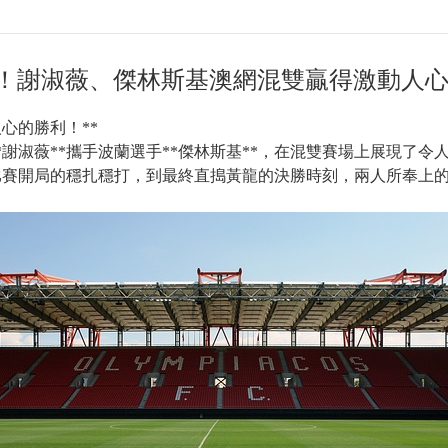
！謝淑薇、傑林斯基澳網混雙贏得激動人心
心的勝利！**
謝淑薇**攜手波蘭選手**傑林斯基**，在混雙賽場上展現了
比賽開局的穩扎穩打，到最終直搗黃龍的決勝時刻，兩人所奉上