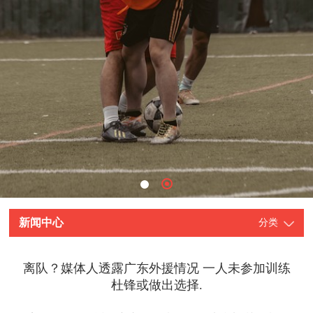
新闻中心
分类
离队？媒体人透露广东外援情况 一人未参加训练
杜锋或做出选择.