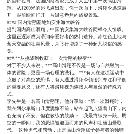
的因特拉肯、法国的霞慕尼完成了人生中第一次高山滑
翔。从1200米的起飞点出发，你一跃而下，滑翔伞迅速展
开，眼前瞬间打开一片绿意盎然的旖旎景观。
#### 国内滑翔基地如安集海大峡谷
提到国内高山滑翔，中国的安集海大峡谷同样令人惊叹。
这里正逐渐成为滑翔伞爱好者的热门选择。赤红色土地与
蓝天交融的壮美风景，为飞行增添了一种超凡脱俗的感
觉。
### **从挑战到收获：一次滑翔的蜕变**
对于不少人来说，***高山滑翔不仅是一场与自然融为一
体的冒险，更是一场心理的洗礼。***有人在这项运动中
克服了对高空的恐惧，有人通过滑翔伞领悟到专注和平衡
的重要意义，还有人将滑翔视为连接人与自然的特殊方
式。
李先生是一名高山滑翔迷。他分享道：“第一次滑翔时，
我在阿尔卑斯山几度犹豫不前，站在起飞点望着山下，内
心充满了不安。但在教练的鼓励下，我最终纵身一跃。腾
空的一瞬间，我的恐惧被迎面而来的风声和壮丽山景取
代。”这种勇气和感动，正是高山滑翔赋予参与者的独特