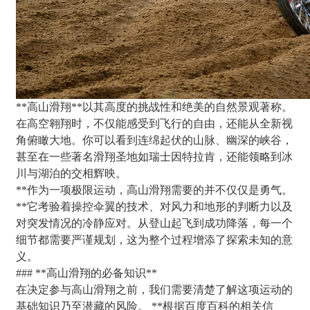
**高山滑翔**以其高度的挑战性和绝美的自然景观著称。
在高空翱翔时，不仅能感受到飞行的自由，还能从全新视
角俯瞰大地。你可以看到连绵起伏的山脉、幽深的峡谷，
甚至在一些著名滑翔圣地如瑞士因特拉肯，还能领略到冰
川与湖泊的交相辉映。
**作为一项极限运动，高山滑翔需要的并不仅仅是勇气。
**它考验着操控伞翼的技术、对风力和地形的判断力以及
对突发情况的冷静应对。从登山起飞到成功降落，每一个
细节都需要严谨规划，这为整个过程增添了探索未知的意
义。
### **高山滑翔的必备知识**
在决定参与高山滑翔之前，我们需要清楚了解这项运动的
基础知识乃至潜藏的风险。 **根据百度百科的相关信