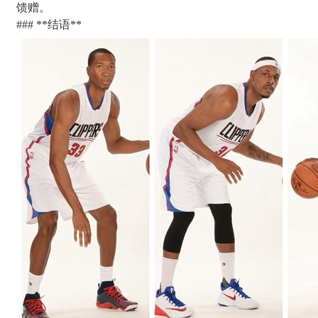
馈赠。
### **结语**