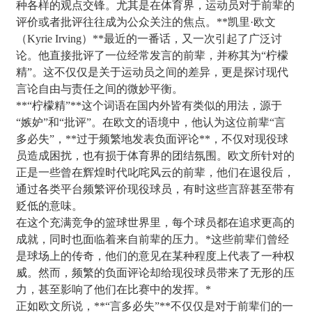
种各样的观点交锋。尤其是在体育界，运动员对于前辈的
评价或者批评往往成为公众关注的焦点。**凯里·欧文
（Kyrie Irving）**最近的一番话，又一次引起了广泛讨
论。他直接批评了一位经常发言的前辈，并称其为“柠檬
精”。这不仅仅是关于运动员之间的差异，更是探讨现代
言论自由与责任之间的微妙平衡。
**“柠檬精”**这个词语在国内外皆有类似的用法，源于
“嫉妒”和“批评”。在欧文的语境中，他认为这位前辈“言
多必失”，**过于频繁地发表负面评论**，不仅对现役球
员造成困扰，也有损于体育界的团结氛围。欧文所针对的
正是一些曾在辉煌时代叱咤风云的前辈，他们在退役后，
通过各类平台频繁评价现役球员，有时这些言辞甚至带有
贬低的意味。
在这个充满竞争的篮球世界里，每个球员都在追求更高的
成就，同时也面临着来自前辈的压力。*这些前辈们曾经
是球场上的传奇，他们的意见在某种程度上代表了一种权
威。然而，频繁的负面评论却给现役球员带来了无形的压
力，甚至影响了他们在比赛中的发挥。*
正如欧文所说，**“言多必失”**不仅仅是对于前辈们的一