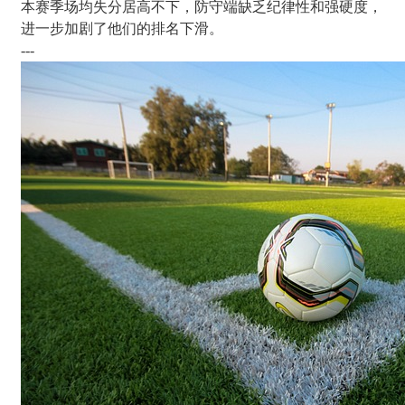
本赛季场均失分居高不下，防守端缺乏纪律性和强硬度，
进一步加剧了他们的排名下滑。
---