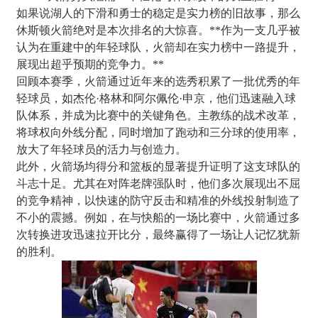
如果说湖人的下滑和勇士的稳定是实力榜的旧故事，那么
休斯顿火箭绝对是本次排名的大惊喜。**作为一支几乎被
认为在重建中的年轻球队，火箭却在实力榜中一路提升，
展现出超乎预期的竞争力。**
回顾本赛季，火箭通过近年来的选秀积累了一批优秀的年
轻球员，如杰伦·格林和阿尔佩伦·申京，他们迅速融入球
队体系，并成为比赛中的关键角色。主教练的战术改革，
将球权向外线分配，同时增加了跑动和三分球的使用率，
放大了年轻球员的活力与创造力。
此外，火箭场均得分和篮板的显著提升证明了这支球队的
斗志十足。尤其在对阵老牌强队时，他们多次展现出不屈
的竞争精神，以快速的防守反击和精准的外线投射制造了
不小的震撼。例如，在与快船的一场比赛中，火箭通过多
次转换进攻迅速拉开比分，最终赢得了一场让人记忆犹新
的胜利。