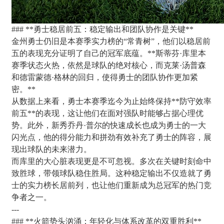
### **勇士稳居前五：稳定输出和团队协作是关键**
金州勇士仍旧是本赛季实力榜的“常青树”，他们以稳居前
五的表现充分证明了自己的冠军底蕴。**斯蒂芬·库里本
赛季状态火热，依然是球队的绝对核心，而克莱·汤普森
和德雷蒙德·格林的回归，使得勇士的团队协作更加紧
密。**
从数据上来看，勇士本赛季迄今为止始终保持**防守效率
前五**的表现，这让他们在面对强队时能够占据心理优
势。此外，新秀乔丹·普尔的快速成长也成为勇士的一大
闪光点，他的得分能力和拼劲有效补充了勇士的阵容，展
现出球队的未来潜力。
而库里的大心脏表现更是不可忽视。多次在关键时刻命中
致胜球，带领球队稳住胜局。这种稳定输出不仅造就了勇
士的实力榜长居前列，也让他们重新成为总冠军的热门竞
争者之一。
---
### **火箭势头汹涌：年轻化与体系改革的双重胜利**