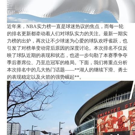
近年来，NBA实力榜一直是球迷热议的焦点，而每一轮
的排名更新都牵动着人们对球队实力的关注。最新一期实
力榜的出炉，再次让不少球迷为心爱的球队欢呼雀跃，也
引发了对榜单变动背后原因的深度讨论。本次排名不仅反
映了球队近期的表现和状态，也进一步勾勒了本赛季争夺
季后赛席位、乃至总冠军的格局。下面，我们将重点分析
本次排名中的几大热门话题——**湖人的继续下滑、勇士
的表现稳定以及火箭的强势崛起**。