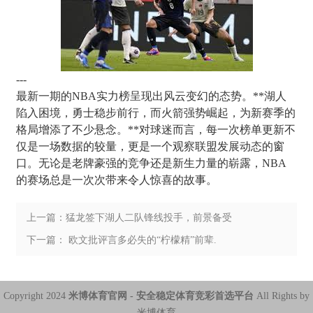
---
最新一期的NBA实力榜呈现出风云变幻的态势。**湖人
陷入困境，勇士稳步前行，而火箭强势崛起，为新赛季的
格局增添了不少悬念。**对球迷而言，每一次榜单更新不
仅是一场数据的较量，更是一个观察联盟发展动态的窗
口。无论是老牌豪强的竞争还是新生力量的崭露，NBA
的赛场总是一次次带来令人惊喜的故事。
上一篇：猛龙签下湖人二队锋线投手，前景备受
期待.
下一篇： 欧文批评言多必失的“柠檬精”前辈.
Copyright 2024
米博体育官网 - 安全稳定体育竞彩首选平台
All Rights by
米博体育